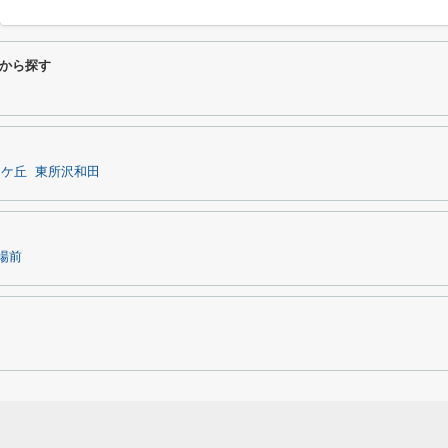
から探す
山ケ丘
東所沢和田
場前