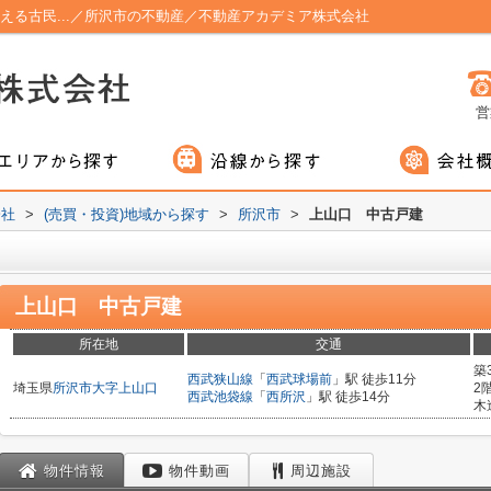
える古民...／所沢市の不動産／不動産アカデミア株式会社
営
会社
>
(売買・投資)地域から探す
>
所沢市
>
上山口 中古戸建
上山口 中古戸建
所在地
交通
築
西武狭山線
「
西武球場前
」駅 徒歩11分
埼玉県
所沢市
大字上山口
2
西武池袋線
「
西所沢
」駅 徒歩14分
木
物件情報
物件動画
周辺施設