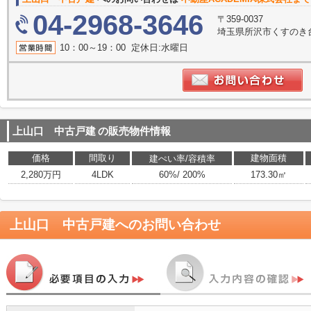
04-2968-3646
〒359-0037
埼玉県所沢市くすのき台３
10：00～19：00 定休日:水曜日
上山口 中古戸建
の販売物件情報
価格
間取り
建物面積
建ぺい率/容積率
2,280万円
4LDK
60%/ 200%
173.30㎡
上山口 中古戸建
へのお問い合わせ