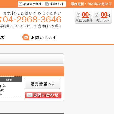
最終更新：2026年08月08日
00
00
件
件
最近見た物件
検討リスト
業時間：10：00～19：00
定休日：水曜日
建物
販売情報へ
36年
階建
造