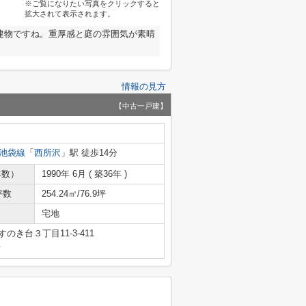
※ご覧になりたい写真をクリックすると
拡大されて表示されます。
建物ですね。重厚感と庭の雰囲気が素晴
情報の見方
【中古一戸建】
池袋線
「
西所沢
」駅 徒歩14分
年数）
1990年 6月 ( 築36年 )
坪数
254.24㎡/76.9坪
宅地
のき台３丁目11-3-411
号