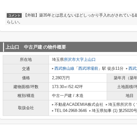
【外観】築35年とは思えないほどしっかり手入れがされている
コメント
らしい。
上山口 中古戸建
の物件概要
所在地
埼玉県
所沢市
大字上山口
西武狭山線
「
西武球場前
」駅 徒歩11分
西武
交通
価格
2,280万円
築年月（築
建物面積/坪数
173.30㎡/52.42坪
土地面積/
種別/構造
中古一戸建 / 木造
地目
不動産ACADEMIA株式会社
埼玉県所沢市くす
取扱会社
TEL:04-2968-3646
埼玉県知事 (1) 第25020