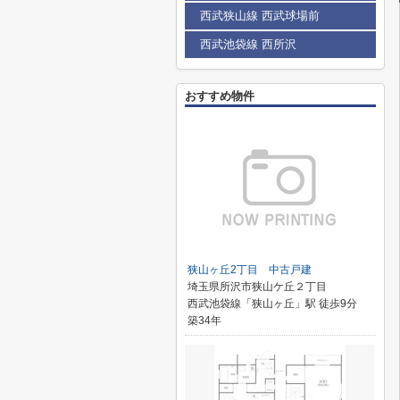
西武狭山線 西武球場前
西武池袋線 西所沢
おすすめ物件
狭山ヶ丘2丁目 中古戸建
埼玉県所沢市狭山ケ丘２丁目
西武池袋線「狭山ヶ丘」駅 徒歩9分
築34年