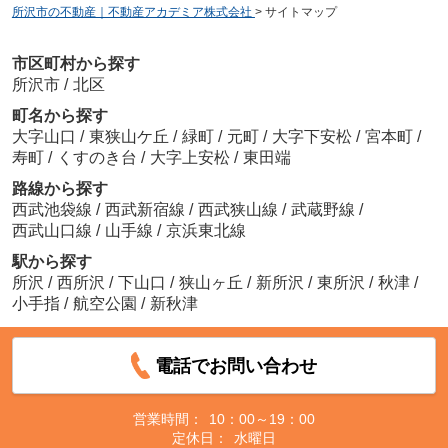
所沢市の不動産｜不動産アカデミア株式会社
>
サイトマップ
市区町村から探す
所沢市
/
北区
町名から探す
大字山口
/
東狭山ケ丘
/
緑町
/
元町
/
大字下安松
/
宮本町
/
寿町
/
くすのき台
/
大字上安松
/
東田端
路線から探す
西武池袋線
/
西武新宿線
/
西武狭山線
/
武蔵野線
/
西武山口線
/
山手線
/
京浜東北線
駅から探す
所沢
/
西所沢
/
下山口
/
狭山ヶ丘
/
新所沢
/
東所沢
/
秋津
/
小手指
/
航空公園
/
新秋津
電話でお問い合わせ
営業時間：
10：00～19：00
定休日：
水曜日