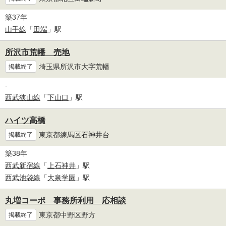
築37年
山手線
「
田端
」駅
所沢市荒幡 売地
埼玉県所沢市大字荒幡
掲載終了
-
西武狭山線
「
下山口
」駅
ハイツ高橋
東京都練馬区石神井台
掲載終了
築38年
西武新宿線
「
上石神井
」駅
西武池袋線
「
大泉学園
」駅
丸増コーポ 事務所利用 応相談
東京都中野区野方
掲載終了