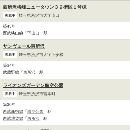
西所沢椿峰ニュータウン３９街区１号棟
埼玉県所沢市大字山口
掲載中
築45年
西武狭山線
「
下山口
」駅
サンヴェール東所沢
埼玉県所沢市大字下安松
掲載中
築34年
武蔵野線
「
東所沢
」駅
ライオンズガーデン航空公園
埼玉県所沢市宮本町
掲載中
築30年
西武新宿線
「
航空公園
」駅
西武池袋線
「
西所沢
」駅