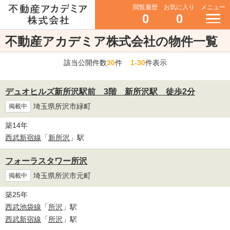
閲覧履歴
お気に入り
メニュー
0
0
不動産アカデミア株式会社の物件一覧
該当公開件数
30
件
1-30
件表示
デュオヒルズ新所沢駅前 3階 新所沢駅 徒歩2分
埼玉県所沢市緑町
掲載中
築14年
西武新宿線
「
新所沢
」駅
フォーラスタワー所沢
埼玉県所沢市元町
掲載中
築25年
西武池袋線
「
所沢
」駅
西武新宿線
「
所沢
」駅