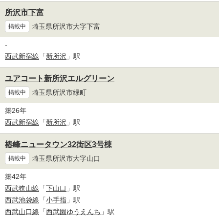
所沢市下富
埼玉県所沢市大字下富
掲載中
-
西武新宿線
「
新所沢
」駅
ユアコート新所沢エルグリーン
埼玉県所沢市緑町
掲載中
築26年
西武新宿線
「
新所沢
」駅
椿峰ニュータウン32街区3号棟
埼玉県所沢市大字山口
掲載中
築42年
西武狭山線
「
下山口
」駅
西武池袋線
「
小手指
」駅
西武山口線
「
西武園ゆうえんち
」駅