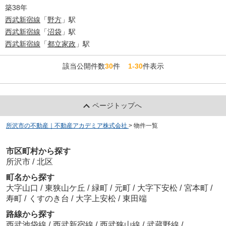
築38年
西武新宿線
「
野方
」駅
西武新宿線
「
沼袋
」駅
西武新宿線
「
都立家政
」駅
該当公開件数
30
件
1-30
件表示
ページトップへ
所沢市の不動産｜不動産アカデミア株式会社
>
物件一覧
市区町村から探す
所沢市
/
北区
町名から探す
大字山口
/
東狭山ケ丘
/
緑町
/
元町
/
大字下安松
/
宮本町
/
寿町
/
くすのき台
/
大字上安松
/
東田端
路線から探す
西武池袋線
/
西武新宿線
/
西武狭山線
/
武蔵野線
/