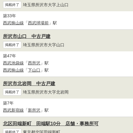
埼玉県所沢市大字上山口
掲載終了
築33年
西武狭山線
「
西武球場前
」駅
所沢市山口 中古戸建
埼玉県所沢市大字山口
掲載終了
築47年
西武池袋線
「
西所沢
」駅
西武狭山線
「
下山口
」駅
所沢市北岩岡 中古戸建
埼玉県所沢市大字北岩岡
掲載終了
築7年
西武新宿線
「
新所沢
」駅
北区田端新町 田端駅10分 店舗・事務所可
東京都北区田端新町
掲載終了