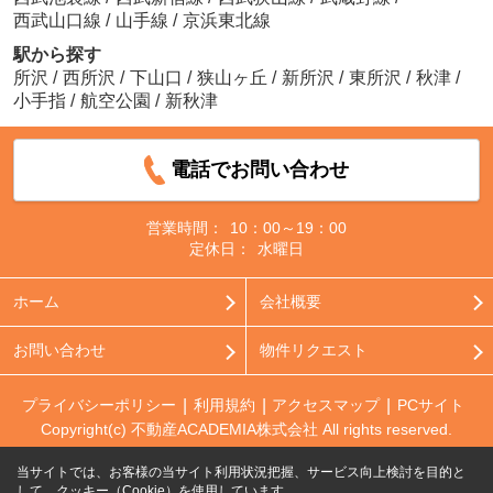
西武山口線
/
山手線
/
京浜東北線
駅から探す
所沢
/
西所沢
/
下山口
/
狭山ヶ丘
/
新所沢
/
東所沢
/
秋津
/
小手指
/
航空公園
/
新秋津
電話でお問い合わせ
営業時間：
10：00～19：00
定休日：
水曜日
ホーム
会社概要
お問い合わせ
物件リクエスト
プライバシーポリシー
利用規約
アクセスマップ
PCサイト
Copyright(c) 不動産ACADEMIA株式会社 All rights reserved.
当サイトでは、お客様の当サイト利用状況把握、サービス向上検討を目的と
して、クッキー（Cookie）を使用しています。