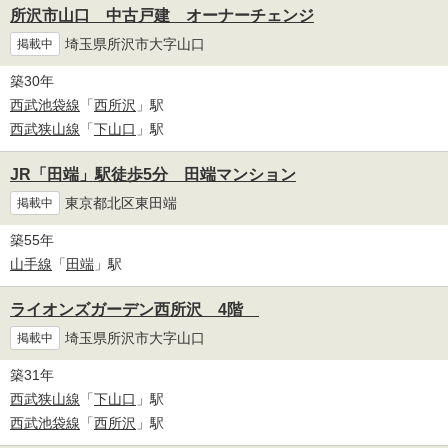
所沢市山口 中古戸建 オーナーチェンジ
埼玉県所沢市大字山口
掲載中
築30年
西武池袋線
「
西所沢
」駅
西武狭山線
「
下山口
」駅
JR「田端」駅徒歩5分 田端マンション
東京都北区東田端
掲載中
築55年
山手線
「
田端
」駅
ライオンズガーデン西所沢 4階
埼玉県所沢市大字山口
掲載中
築31年
西武狭山線
「
下山口
」駅
西武池袋線
「
西所沢
」駅