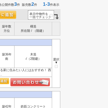
3
2
1-3
当公開件数
件 販売数
件
件表示
表示中物件を
一括でチェック
築年数
構造
方位
所在階 / （階建）
築36年
木造
南
-/（2階建）
選択
▼
る家に住みたい人にはおすすめ！ 西
.
築42年
鉄筋コンクリート