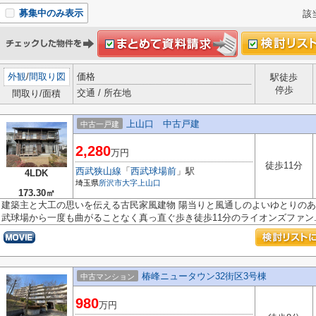
募集中のみ表示
該
外観
/
間取り図
価格
駅徒歩
停歩
交通 / 所在地
間取り/面積
上山口 中古戸建
中古一戸建
2,280
万円
徒歩11分
西武狭山線
「
西武球場前
」駅
4LDK
埼玉県
所沢市
大字上山口
173.30㎡
建築主と大工の思いを伝える古民家風建物 陽当りと風通しのよいゆとりのあ
武球場から一度も曲がることなく真っ直ぐ歩き徒歩11分のライオンズファン..
椿峰ニュータウン32街区3号棟
中古マンション
980
万円