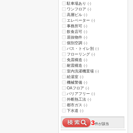
駐車場あり
(-)
ワンフロア
(-)
高層ビル
(-)
エレベーター
(-)
事務所可
(-)
飲食店可
(-)
居抜物件
(-)
個別空調
(-)
バス・トイレ別
(-)
フローリング
(-)
免震構造
(-)
耐震構造
(-)
室内洗濯機置場
(-)
給湯室
(-)
機械警備
(-)
OAフロア
(-)
バリアフリー
(-)
外断熱工法
(-)
都市ガス
(-)
下水道
(-)
3
件が該当