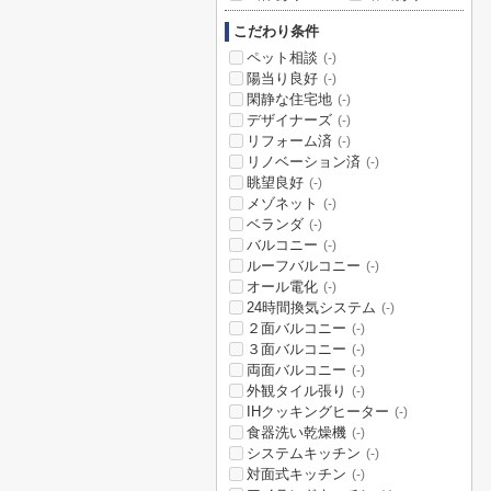
こだわり条件
ペット相談
(-)
陽当り良好
(-)
閑静な住宅地
(-)
デザイナーズ
(-)
リフォーム済
(-)
リノベーション済
(-)
眺望良好
(-)
メゾネット
(-)
ベランダ
(-)
バルコニー
(-)
ルーフバルコニー
(-)
オール電化
(-)
24時間換気システム
(-)
２面バルコニー
(-)
３面バルコニー
(-)
両面バルコニー
(-)
外観タイル張り
(-)
IHクッキングヒーター
(-)
食器洗い乾燥機
(-)
システムキッチン
(-)
対面式キッチン
(-)