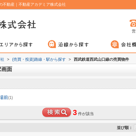
の不動産｜不動産アカデミア株式会社
営
会社
>
(売買・投資)路線・駅から探す
>
西武鉄道西武山口線の売買物件
択画面
場前
(1)
3
件が該当
並び順：