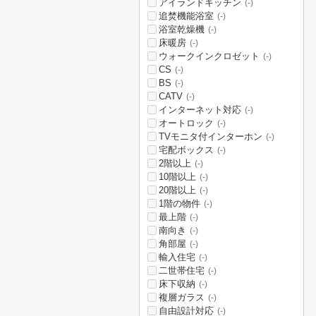
アイランドキッチン
(-)
追焚機能浴室
(-)
浴室乾燥機
(-)
床暖房
(-)
ウォークインクロゼット
(-)
CS
(-)
BS
(-)
CATV
(-)
インターネット対応
(-)
オートロック
(-)
TVモニタ付インターホン
(-)
宅配ボックス
(-)
2階以上
(-)
10階以上
(-)
20階以上
(-)
1階の物件
(-)
最上階
(-)
南向き
(-)
角部屋
(-)
輸入住宅
(-)
二世帯住宅
(-)
床下収納
(-)
複層ガラス
(-)
自由設計対応
(-)