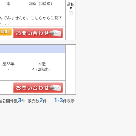
南
3階/（8階建）
選択
▼
住んでみませんか。こちらからご覧下
...
築33年
木造
-
-/（2階建）
3
2
1-3
当公開件数
件 販売数
件
件表示