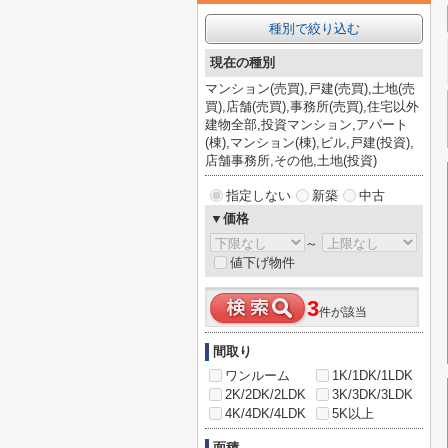
種別で絞り込む
現在の種別
マンション(売買),戸建(売買),土地(売
買),店舗(売買),事務所(売買),住宅以外
建物全部,投資マンション,アパート
(棟),マンション(棟),ビル,戸建(投資),
店舗事務所,その他,土地(投資)
指定しない
新築
中古
▼価格
～
値下げ物件
3
件が該当
間取り
ワンルーム
1K/1DK/1LDK
2K/2DK/2LDK
3K/3DK/3LDK
4K/4DK/4LDK
5K以上
面積