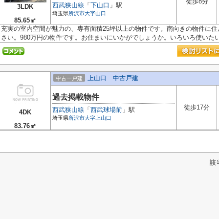
徒歩8分
西武狭山線
「
下山口
」駅
3LDK
埼玉県
所沢市
大字山口
85.65㎡
充実の室内空間が魅力の、専有面積25坪以上の物件です。南向きの物件に
さい。980万円の物件です。お住まいにいかがでしょうか。いろいろ使いたい、
上山口 中古戸建
中古一戸建
過去掲載物件
徒歩17分
西武狭山線
「
西武球場前
」駅
4DK
埼玉県
所沢市
大字上山口
83.76㎡
該