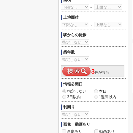
～
土地面積
～
駅からの徒歩
築年数
3
件が該当
情報公開日
指定しない
本日
3日以内
1週間以内
利回り
画像・動画あり
画像あり
動画あり