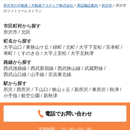
所沢市の不動産｜不動産アカデミア株式会社
>
周辺施設案内
>
所沢市
>
所沢市
のファミリーレストラン
市区町村から探す
所沢市
/
北区
町名から探す
大字山口
/
東狭山ケ丘
/
緑町
/
元町
/
大字下安松
/
宮本町
/
寿町
/
くすのき台
/
大字上安松
/
大字北秋津
路線から探す
西武池袋線
/
西武新宿線
/
西武狭山線
/
武蔵野線
/
西武山口線
/
山手線
/
京浜東北線
駅から探す
所沢
/
西所沢
/
下山口
/
狭山ヶ丘
/
新所沢
/
東所沢
/
秋津
/
小手指
/
航空公園
/
新秋津
電話でお問い合わせ
営業時間：
10：00～19：00