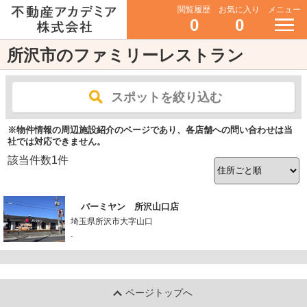
閲覧履歴
お気に入り
メニュー
0
0
所沢市のファミリーレストラン
スポットを絞り込む
※物件情報の周辺施設紹介のページであり、各店舗への問い合わせは当
社では対応できません。
該当件数
1
件
バーミヤン 所沢山口店
埼玉県所沢市大字山口
-
ページトップへ