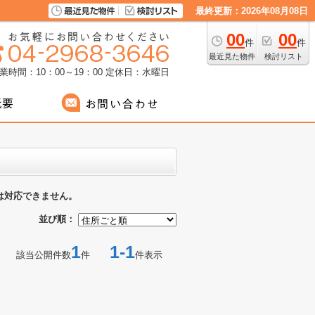
最終更新：2026年08月08日
00
00
件
件
最近見た物件
検討リスト
業時間：10：00～19：00
定休日：水曜日
は対応できません。
並び順：
1
1-1
該当公開件数
件
件表示