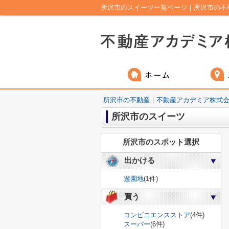
所沢市のスイーツ一覧ページ｜所沢市の不
所沢市の不動産｜不動産アカデミア株式
所沢市のスイーツ
所沢市のスポット選択
出かける
遊園地
(1件)
買う
コンビニエンスストア
(4件)
スーパー
(6件)