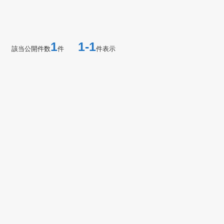
1
1-1
該当公開件数
件
件表示