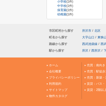
小学校
(1件)
中学校
(1件)
保育園
(1件)
幼稚園
(1件)
市区町村から探す
所沢市
/
北区
町名から探す
大字山口
/
東狭
路線から探す
西武池袋線
/
西
駅から探す
所沢
/
西所沢
/
ホーム
売買：南向き
会社概要
売買：駅徒歩
プライバシーポリシー
売買：新築・
利用規約
賃貸：バス・
サイトマップ
賃貸：2階以
物件カタログ