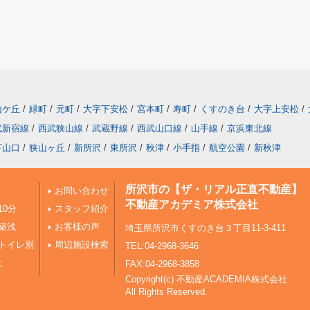
山ケ丘
/
緑町
/
元町
/
大字下安松
/
宮本町
/
寿町
/
くすのき台
/
大字上安松
/
武新宿線
/
西武狭山線
/
武蔵野線
/
西武山口線
/
山手線
/
京浜東北線
下山口
/
狭山ヶ丘
/
新所沢
/
東所沢
/
秋津
/
小手指
/
航空公園
/
新秋津
所沢市の【ザ・リアル正直不動産】
お問い合わせ
不動産アカデミア株式会社
10分
スタッフ紹介
築浅
お客様の声
埼玉県所沢市くすのき台３丁目11-3-411
トイレ別
周辺施設検索
TEL:04-2968-3646
上
FAX:04-2968-3858
Copyright(c) 不動産ACADEMIA株式会社
All Rights Reserved.